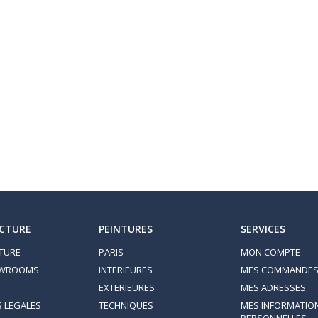
CTURE
PEINTURES
SERVICES
TURE
PARIS
MON COMPTE
OWROOMS
INTERIEURES
MES COMMANDE
EXTERIEURES
MES ADRESSES
 LEGALES
TECHNIQUES
MES INFORMATIO