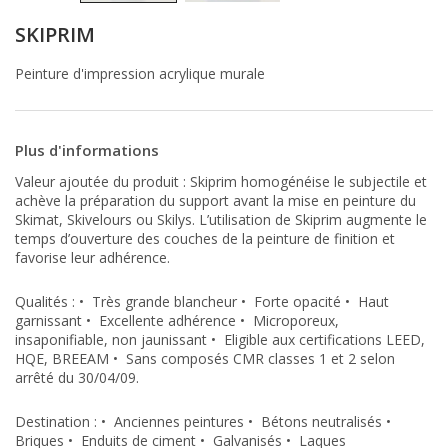
SKIPRIM
Peinture d'impression acrylique murale
Plus d'informations
Valeur ajoutée du produit :
Skiprim
homogénéise le subjectile et
achève la préparation du support avant la mise en peinture du
Skimat
,
Skivelours
ou
Skilys
.
L’utilisation de
Skiprim
augmente le
temps d’ouverture des couches de la peinture de finition et
favorise leur adhérence.
Qualités :
•
Très grande blancheur
•
Forte opacité
•
Haut
garnissant
•
Excellente adhérence
•
Microporeux,
insaponifiable, non jaunissant
•
Eligible aux certifications LEED,
HQE, BREEAM
•
Sans composés CMR classes 1 et 2
selon
arrêté du 30/04/09.
Destination :
•
Anciennes peintures
•
Bétons neutralisés
•
Briques
•
Enduits de ciment
•
Galvanisés
•
Laques